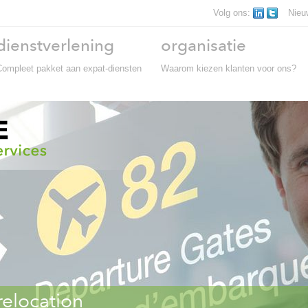
Volg ons:
Nieu
dienstverlening
organisatie
Compleet pakket aan expat-diensten
Waarom kiezen klanten voor ons?
relocation