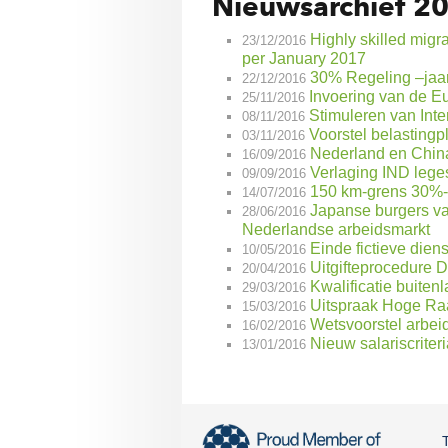
Nieuwsarchief 2
Highly skilled migr
23/12/2016
per January 2017
30% Regeling –jaarl
22/12/2016
Invoering van de Eur
25/11/2016
Stimuleren van Inte
08/11/2016
Voorstel belasting
03/11/2016
Nederland en China
16/09/2016
Verlaging IND leges
09/09/2016
150 km-grens 30%-re
14/07/2016
Japanse burgers va
28/06/2016
Nederlandse arbeidsmarkt
Einde fictieve dien
10/05/2016
Uitgifteprocedure D
20/04/2016
Kwalificatie buiten
29/03/2016
Uitspraak Hoge Ra
15/03/2016
Wetsvoorstel arbe
16/02/2016
Nieuw salariscriter
13/01/2016