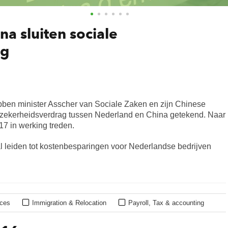
1
2
3
4
5
6
a sluiten sociale
ag
bben minister Asscher van Sociale Zaken en zijn Chinese
e zekerheidsverdrag tussen Nederland en China getekend. Naar
17 in werking treden.
l leiden tot kostenbesparingen voor Nederlandse bedrijven
ices
Immigration & Relocation
Payroll, Tax & accounting