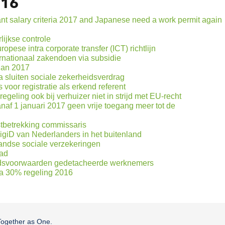
016
ant salary criteria 2017 and Japanese need a work permit again
ijkse controle
opese intra corporate transfer (ICT) richtlijn
rnationaal zakendoen via subsidie
plan 2017
 sluiten sociale zekerheidsverdrag
 voor registratie als erkend referent
geling ook bij verhuizer niet in strijd met EU-recht
naf 1 januari 2017 geen vrije toegang meer tot de
stbetrekking commissaris
igiD van Nederlanders in het buitenland
landse sociale verzekeringen
ad
idsvoorwaarden gedetacheerde werknemers
ia 30% regeling 2016
Together as One.